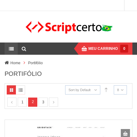
MEU CARRINHO
0
Home
Portifólio
PORTIFÓLIO
Sort by Default
8
2
1
3