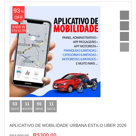
93
%
OFF
ENDS IN
53
d
11:55:9
53
11
55
10
DAYS
HOURS
MINS
SECS
APLICATIVO DE MOBILIDADE URBANA ESTILO UBER 2026
R$300,00
R$4.000,00