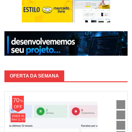
OFERTA DA SEMANA
70
%
OFF
ENDS IN
84
d
11:55:9