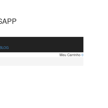
SAPP
BLOG
Meu Carrinho
0