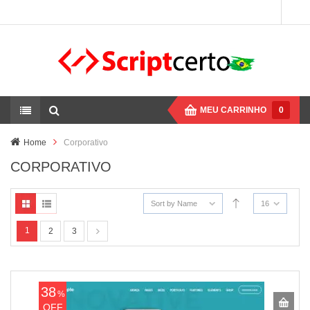
MEU CARRINHO
0
Home
Corporativo
CORPORATIVO
Sort by Name
16
1
2
3
38
%
OFF